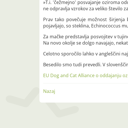
»T.i. 'čežmejno' posvajanje oziroma odda
ne odpravlja vzrokov za veliko število za
Prav tako povečuje možnost širjenja bo
pojavljajo, so steklina, Echinococcus mul
Za mačke predstavlja posvojitev v tujin
Na novo okolje se dolgo navajajo, nekat
Celotno sporočilo lahko v angleščini na
Besedilo smo tudi prevedli. V slovenšči
EU Dog and Cat Alliance o oddajanju oz
Nazaj