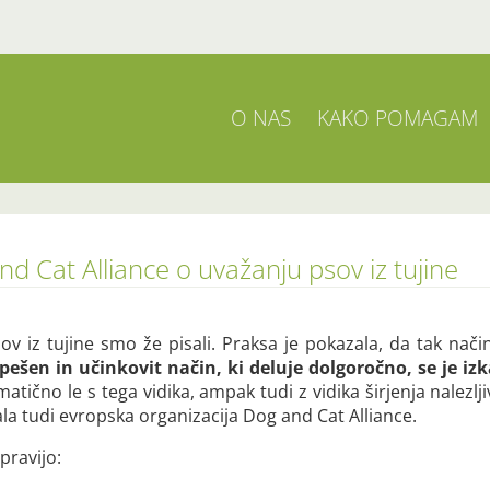
O NAS
KAKO POMAGAM
d Cat Alliance o uvažanju psov iz tujine
v iz tujine smo že pisali. Praksa je pokazala, da tak nač
pešen in učinkovit način, ki deluje dolgoročno, se je izk
matično le s tega vidika, ampak tudi z vidika širjenja nalez
ala tudi evropska organizacija Dog and Cat Alliance.
pravijo: