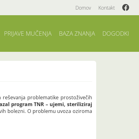
Domov
Kontakt
PRIJAVE MUČENJA
BAZA ZNANJA
DOGODKI
in reševanja problematike prostoživečih
azal program TNR – ujemi, steriliziraj
ljivih bolezni. O problemu uvoza oziroma