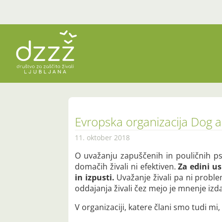
Evropska organizacija Dog an
11. oktober 2018
O uvažanju zapuščenih in pouličnih pso
domačih živali ni efektiven.
Za edini us
in izpusti.
Uvažanje živali pa ni proble
oddajanja živali čez mejo je mnenje izd
V organizaciji, katere člani smo tudi mi, 