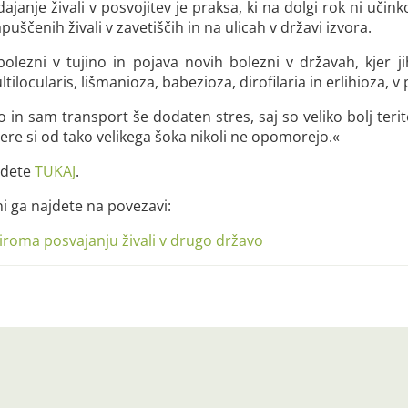
janje živali v posvojitev je praksa, ki na dolgi rok ni učinko
puščenih živali v zavetiščih in na ulicah v državi izvora.
lezni v tujino in pojava novih bolezni v državah, kjer jih
tilocularis, lišmanioza, babezioza, dirofilaria in erlihioza, 
o in sam transport še dodaten stres, saj so veliko bolj terit
ere si od tako velikega šoka nikoli ne opomorejo.«
jdete
TUKAJ
.
ni ga najdete na povezavi:
iroma posvajanju živali v drugo državo