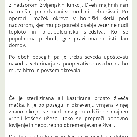
z nadzorom življenjskih funkcij. Dveh majhnih ran
na mošnji po odstranitvi mod ni treba šivati. Po
operaciji maček okreva v bolniški kletki pod
nadzorom, kjer mu po potrebi osebje veterine nudi
toploto in protibolečinska sredstva. Ko se
popolnoma prebudi, gre praviloma še isti dan
domov.
Po obeh posegih pa je treba seveda upoštevati
navodila veterinarja za pooperativno oskrbo, da bo
muca hitro in povsem okrevala.
Če je sterilizirana ali kastrirana prosto živeča
mačka, ki je po posegu in okrevanju vrnjena v njej
znano okolje, se med posegom odščipne majhen
vrhnji košček ušesa. Tako se prepreči ponovno
lovljenje in nepotrebno obremenjevanje živali.
Dejstva o sterilizaciji in kastraciji mačk so dobro