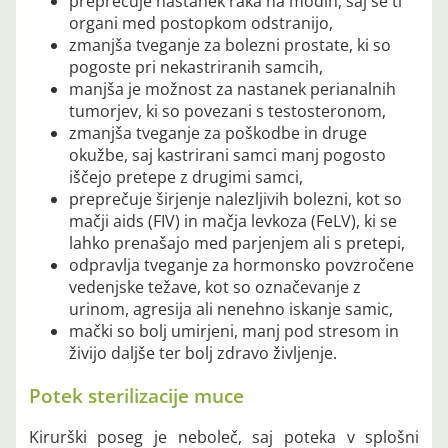
preprečuje nastanek raka na modih, saj se ti
organi med postopkom odstranijo,
zmanjša tveganje za bolezni prostate, ki so
pogoste pri nekastriranih samcih,
manjša je možnost za nastanek perianalnih
tumorjev, ki so povezani s testosteronom,
zmanjša tveganje za poškodbe in druge
okužbe, saj kastrirani samci manj pogosto
iščejo pretepe z drugimi samci,
preprečuje širjenje nalezljivih bolezni, kot so
mačji aids (FIV) in mačja levkoza (FeLV), ki se
lahko prenašajo med parjenjem ali s pretepi,
odpravlja tveganje za hormonsko povzročene
vedenjske težave, kot so označevanje z
urinom, agresija ali nenehno iskanje samic,
mački so bolj umirjeni, manj pod stresom in
živijo daljše ter bolj zdravo življenje.
Potek sterilizacije muce
Kirurški poseg je neboleč, saj poteka v splošni