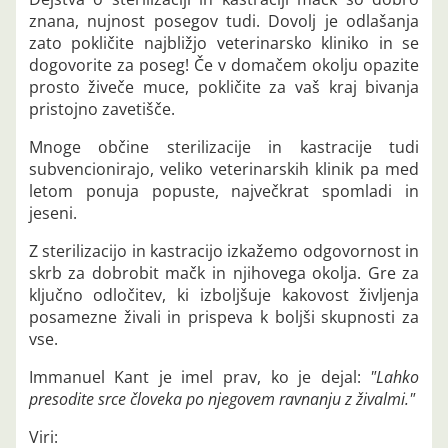
znana, nujnost posegov tudi. Dovolj je odlašanja
zato pokličite najbližjo veterinarsko kliniko in se
dogovorite za poseg! Če v domačem okolju opazite
prosto živeče muce, pokličite za vaš kraj bivanja
pristojno zavetišče.
Mnoge občine sterilizacije in kastracije tudi
subvencionirajo, veliko veterinarskih klinik pa med
letom ponuja popuste, največkrat spomladi in
jeseni.
Z sterilizacijo in kastracijo izkažemo odgovornost in
skrb za dobrobit mačk in njihovega okolja. Gre za
ključno odločitev, ki izboljšuje kakovost življenja
posamezne živali in prispeva k boljši skupnosti za
vse.
Immanuel Kant je imel prav, ko je dejal:
"Lahko
presodite srce človeka po njegovem ravnanju z živalmi."
Viri: