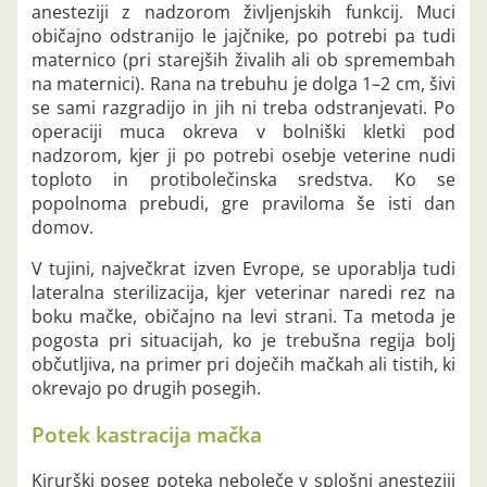
anesteziji z nadzorom življenjskih funkcij. Muci
običajno odstranijo le jajčnike, po potrebi pa tudi
maternico (pri starejših živalih ali ob spremembah
na maternici). Rana na trebuhu je dolga 1–2 cm, šivi
se sami razgradijo in jih ni treba odstranjevati. Po
operaciji muca okreva v bolniški kletki pod
nadzorom, kjer ji po potrebi osebje veterine nudi
toploto in protibolečinska sredstva. Ko se
popolnoma prebudi, gre praviloma še isti dan
domov.
V tujini, največkrat izven Evrope, se uporablja tudi
lateralna sterilizacija, kjer veterinar naredi rez na
boku mačke, običajno na levi strani. Ta metoda je
pogosta pri situacijah, ko je trebušna regija bolj
občutljiva, na primer pri doječih mačkah ali tistih, ki
okrevajo po drugih posegih.
Potek kastracija mačka
Kirurški poseg poteka neboleče v splošni anesteziji