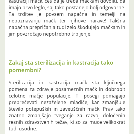
kastraciji mačk, češ da je treba mačkam dovoliti, da
imajo prvo leglo, saj tako postanejo bolj odgovorne.
Ta trditev je povsem napačna in temelji na
nepoznavanju mačk ter njihove narave! Takšna
napačna prepričanja tudi zelo škodujejo mačkam in
jim povzročajo nepotrebno trpljenje.
Zakaj sta sterilizacija in kastracija tako
pomembni?
Sterilizacija in kastracija mačk sta ključnega
pomena za zdravje posameznih mačk in dobrobit
celotne mačje populacije. Ti posegi pomagajo
preprečevati nezaželene mladiče, kar zmanjšuje
število potepuških in zavetiščnih mačk. Prav tako
znatno zmanjšajo tveganje za razvoj določenih
resnih zdravstvenih težav, ki so za muce velikokrat
tudi usodne.