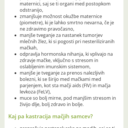
maternici, saj se ti organi med postopkom
odstranijo,
zmanjšuje možnost okužbe maternice
(piometre), ki je lahko smrtno nevarna, če je
ne zdravimo pravočasno,
manjše tveganje za nastanek tumorjev
mlečnih žlez, ki si pogosti pri nesteriliziranih
mačkah,
odpravlja hormonska nihanja, ki vplivajo na
zdravje mačke, vključno s stresom in
oslabljenim imunskim sistemom,
manjše je tveganje za prenos nalezljivih
bolezni, ki se širijo med mačkami med
parjenjem, kot sta mačji aids (FIV) in mačja
levkoza (FeLV),
muce so bolj mirne, pod manjšim stresom in
živijo dlje, bolj zdravo in bolje.
Kaj pa kastracija mačjih samcev?