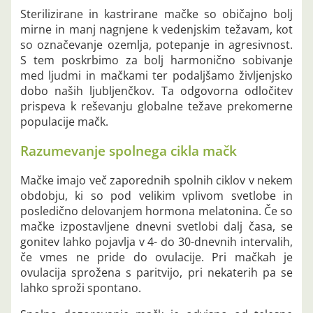
Sterilizirane in kastrirane mačke so običajno bolj
mirne in manj nagnjene k vedenjskim težavam, kot
so označevanje ozemlja, potepanje in agresivnost.
S tem poskrbimo za bolj harmonično sobivanje
med ljudmi in mačkami ter podaljšamo življenjsko
dobo naših ljubljenčkov. Ta odgovorna odločitev
prispeva k reševanju globalne težave prekomerne
populacije mačk.
Razumevanje spolnega cikla mačk
Mačke imajo več zaporednih spolnih ciklov v nekem
obdobju, ki so pod velikim vplivom svetlobe in
posledično delovanjem hormona melatonina. Če so
mačke izpostavljene dnevni svetlobi dalj časa, se
gonitev lahko pojavlja v 4- do 30-dnevnih intervalih,
če vmes ne pride do ovulacije. Pri mačkah je
ovulacija sprožena s paritvijo, pri nekaterih pa se
lahko sproži spontano.