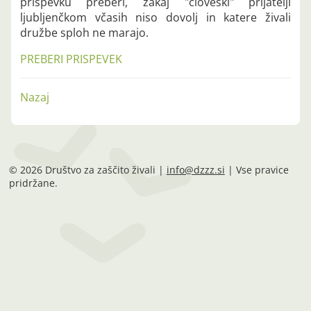
prispevku preberi, zakaj "človeški" prijatelji
ljubljenčkom včasih niso dovolj in katere živali
družbe sploh ne marajo.
PREBERI PRISPEVEK
Nazaj
© 2026 Društvo za zaščito živali |
info@dzzz.si
| Vse pravice
pridržane.