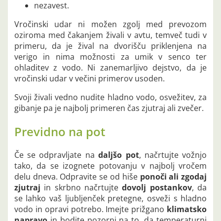
nezavest.
Vročinski udar ni možen zgolj med prevozom
oziroma med čakanjem živali v avtu, temveč tudi v
primeru, da je žival na dvorišču priklenjena na
verigo in nima možnosti za umik v senco ter
ohladitev z vodo. Ni zanemarljivo dejstvo, da je
vročinski udar v večini primerov usoden.
Svoji živali vedno nudite hladno vodo, osvežitev, za
gibanje pa je najbolj primeren čas zjutraj ali zvečer.
Previdno na pot
Če se odpravljate na
daljšo pot
, načrtujte vožnjo
tako, da se izognete potovanju v najbolj vročem
delu dneva. Odpravite se od hiše
ponoči ali zgodaj
zjutraj
in skrbno načrtujte
dovolj postankov
, da
se lahko vaš ljubljenček pretegne, osveži s hladno
vodo in opravi potrebo. Imejte prižgano
klimatsko
napravo
in bodite pozorni na to, da temperaturni