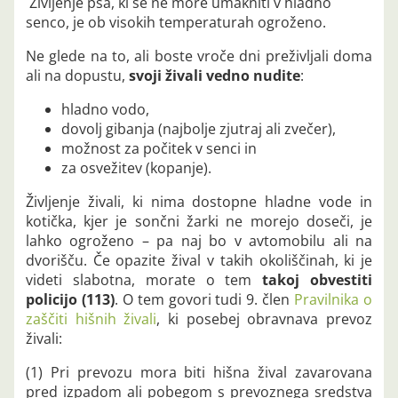
Življenje psa, ki se ne more umakniti v hladno
senco, je ob visokih temperaturah ogroženo.
Ne glede na to, ali boste vroče dni preživljali doma
ali na dopustu,
svoji živali vedno nudite
:
hladno vodo,
dovolj gibanja (najbolje zjutraj ali zvečer),
možnost za počitek v senci in
za osvežitev (kopanje).
Življenje živali, ki nima dostopne hladne vode in
kotička, kjer je sončni žarki ne morejo doseči, je
lahko ogroženo – pa naj bo v avtomobilu ali na
dvorišču. Če opazite žival v takih okoliščinah, ki je
videti slabotna, morate o tem
takoj obvestiti
policijo (113)
. O tem govori tudi 9. člen
Pravilnika o
zaščiti hišnih živali
, ki posebej obravnava prevoz
živali:
(1) Pri prevozu mora biti hišna žival zavarovana
pred izpadom ali pobegom s prevoznega sredstva