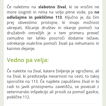
Če naletimo na
slabotno žival
, ki se vročini ne
more izogniti in nima na voljo pitne vode, pa
ne
odlašajmo in pokličimo 113
. Ključno je, da čim
prej obvestimo pristojne, ki imajo možnost
ukrepati. Klicanje društev in iskanje pomoči na
družabnih omrežjih je v tem primeru preveč
zamudno ter lahko povzroči dodatne težave,
odrekanje vsakršne pomoči živali pa nehumano in
kaznivo dejanje.
Vedno pa velja:
Če naletite na žival, katere življenje je ogroženo, ali
na žival, ki predstavlja nevarnost na cesti, to takoj
sporočite na 113. Če najdete zapuščeno žival in bi
radi to javili pristojnemu zavetišču, se povezali z
veterinarsko inšpekcijo ali prosili za pomoč gasilce,
pokličite 112.