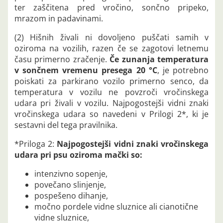
ter zaščitena pred vročino, sončno pripeko,
mrazom in padavinami.
(2) Hišnih živali ni dovoljeno puščati samih v
oziroma na vozilih, razen če se zagotovi letnemu
času primerno zračenje.
Če zunanja temperatura
v sončnem vremenu presega 20 °C
, je potrebno
poiskati za parkirano vozilo primerno senco, da
temperatura v vozilu ne povzroči vročinskega
udara pri živali v vozilu. Najpogostejši vidni znaki
vročinskega udara so navedeni v Prilogi 2*, ki je
sestavni del tega pravilnika.
*Priloga 2:
Najpogostejši vidni znaki vročinskega
udara pri psu oziroma mački so:
intenzivno sopenje,
povečano slinjenje,
pospešeno dihanje,
močno pordele vidne sluznice ali cianotične
vidne sluznice,