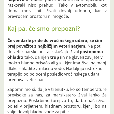
razkoraki niso prehudi. Tako v avtomobilu kot
doma mora biti živali dovolj udobno, kar v
prevročem prostoru ni mogoče.
Kaj pa, če smo prepozni?
Če vendarle pride do vročinskega udara, se čim
prej povežite z najbližjim veterinarjem.
Na poti
do veterinarske postaje skušajte žival
postopoma
ohladiti
tako, da njen
trup
(in ne glave!) zavijete v
mokro hladno brisačo ali ga – kjer ima žival najmanj
dlake – hladite z mlačno vodo. Nadaljnjo ustrezno
terapijo bo po oceni posledic vročinskega udara
predpisal veterinar.
Zapomnimo si, da je v trenutku, ko so temperature
previsoke za nas, za marsikatero žival lahko že
prepozno. Poskrbimo torej za to, da bo naša žival
poleti v prijetnem, hladnem prostoru, kjer ji bo na
voljo dovolj hladne vode za pitje.