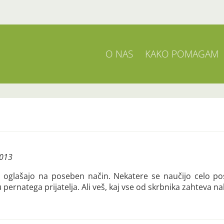
O NAS
KAKO POMAGAM
2013
se oglašajo na poseben način. Nekatere se naučijo celo po
pernatega prijatelja. Ali veš, kaj vse od skrbnika zahteva na