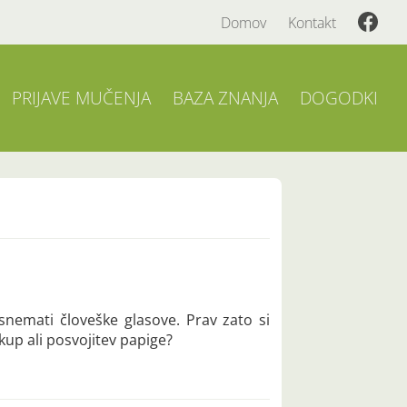
Domov
Kontakt
PRIJAVE MUČENJA
BAZA ZNANJA
DOGODKI
snemati človeške glasove. Prav zato si
kup ali posvojitev papige?