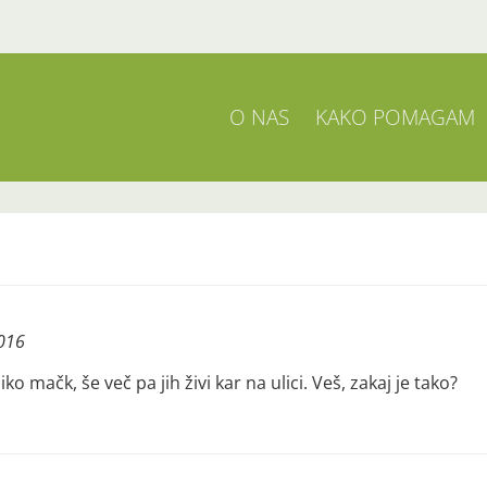
O NAS
KAKO POMAGAM
2016
ko mačk, še več pa jih živi kar na ulici. Veš, zakaj je tako?