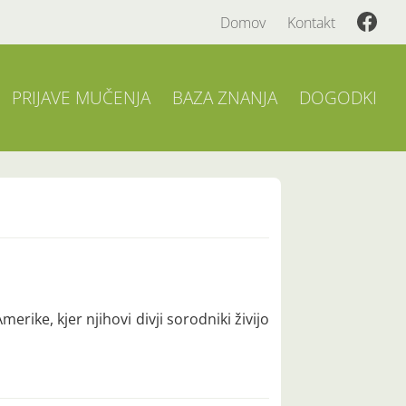
Domov
Kontakt
PRIJAVE MUČENJA
BAZA ZNANJA
DOGODKI
rike, kjer njihovi divji sorodniki živijo