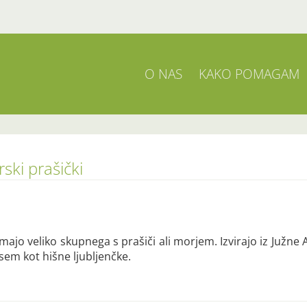
O NAS
KAKO POMAGAM
ski prašički
jo veliko skupnega s prašiči ali morjem. Izvirajo iz Južne Ame
sem kot hišne ljubljenčke.