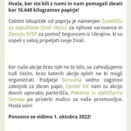
Hvala, ker ste bili z nami in nam pomagali zbrati
kar 16.640 kilogramov papirja!
Celotni izkupiček od papirja je namenjen
Zavetišču
za zapuščene živali Horjul
za njihove varovance in
Zavodu SVSP
za pomoč beguncem iz Ukrajine, ki so
uspeli s seboj pripeljati svoje živali.
Ker naše akcije brez njih ne bi bilo, se zahvaljujemo
tudi tistim, brez katerih akcije sploh ne bi mogli
organizirati. Podjetje
Surovina
vedno zagotovi
zabojnik za zbran papir,
Center Vič
nam za akcijo
dovoli uporabo parkirišča,
Pekarna in slaščičarna
Sameja
pa priskrbi malico za naše prostovoljce.
Hvala vam!
Ponovno se vidimo 1. oktobra 2022!