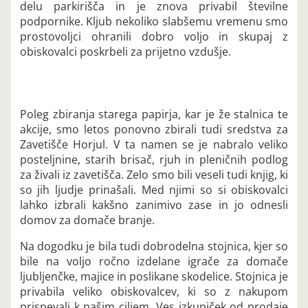
delu parkirišča in je znova privabil številne
podpornike. Kljub nekoliko slabšemu vremenu smo
prostovoljci ohranili dobro voljo in skupaj z
obiskovalci poskrbeli za prijetno vzdušje.
Poleg zbiranja starega papirja, kar je že stalnica te
akcije, smo letos ponovno zbirali tudi sredstva za
Zavetišče Horjul. V ta namen se je nabralo veliko
posteljnine, starih brisač, rjuh in pleničnih podlog
za živali iz zavetišča. Zelo smo bili veseli tudi knjig, ki
so jih ljudje prinašali. Med njimi so si obiskovalci
lahko izbrali kakšno zanimivo zase in jo odnesli
domov za domače branje.
Na dogodku je bila tudi dobrodelna stojnica, kjer so
bile na voljo ročno izdelane igrače za domače
ljubljenčke, majice in poslikane skodelice. Stojnica je
privabila veliko obiskovalcev, ki so z nakupom
prispevali k našim ciljem. Ves izkupiček od prodaje