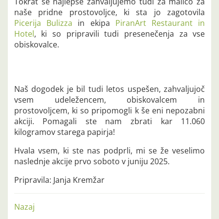
Tokrat se najlepše zahvaljujemo tudi za malico za
naše pridne prostovoljce, ki sta jo zagotovila
Picerija Bulizza
in ekipa
PiranArt Restaurant in
Hotel
, ki so pripravili tudi presenečenja za vse
obiskovalce.
Naš dogodek je bil tudi letos uspešen, zahvaljujoč
vsem udeležencem, obiskovalcem in
prostovoljcem, ki so pripomogli k še eni nepozabni
akciji. Pomagali ste nam zbrati kar 11.060
kilogramov starega papirja!
Hvala vsem, ki ste nas podprli, mi se že veselimo
naslednje akcije prvo soboto v juniju 2025.
Pripravila: Janja Kremžar
Nazaj