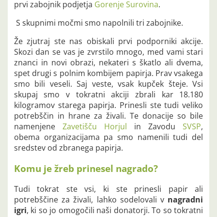
prvi zabojnik podjetja
Gorenje Surovina
.
S skupnimi močmi smo napolnili tri zabojnike.
Že zjutraj ste nas obiskali prvi podporniki akcije.
Skozi dan se vas je zvrstilo mnogo, med vami stari
znanci in novi obrazi, nekateri s škatlo ali dvema,
spet drugi s polnim kombijem papirja. Prav vsakega
smo bili veseli. Saj veste, vsak kupček šteje. Vsi
skupaj smo v tokratni akciji zbrali kar 18.180
kilogramov starega papirja. Prinesli ste tudi veliko
potrebščin in hrane za živali. Te donacije so bile
namenjene
Zavetišču Horjul
in Zavodu
SVSP
,
obema organizacijama pa smo namenili tudi del
sredstev od zbranega papirja.
Komu je žreb prinesel nagrado?
Tudi tokrat ste vsi, ki ste prinesli papir ali
potrebščine za živali, lahko sodelovali v
nagradni
igri
, ki so jo omogočili naši donatorji. To so tokratni