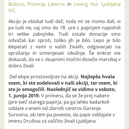
Bulizza
,
Pizzerija Laterna
in
Loving Hut Ljubljana
Vič
.
Akcijo je obiskal tudi dež, toda mi se nismo dali, vi
pa tudi ne, saj smo do 18. ure s papirjem napolnili
tri velike zabojnike. Tudi ostale donacije smo
odvažali kar sproti, toliko jih je bilo. Lepo je bilo
klepetati z vami o vaših živalih, odgovarjati na
vprašanja in izmenjevati izkušnje. Še enkrat ste
dokazali, da se s skupnimi močmi doseže marsikaj v
dobro živali.
Del ekipe prostovoljcev na akciji.
Najlepša hvala
vsem, ki ste sodelovali v naši akciji, ter vsem, ki
ste jo omogočili
.
Naslednjič se vidimo v soboto,
1. junija 2019.
V primeru, da se že prej nabere
(pre-)več starega papirja, pa ga lahko kadarkoli
oddate v enem od zbirnih centrov Gorenje
Surovina, ob tem pa poveste, da papir oddajate v
imenu Društva za zaščito živali Ljubljana.