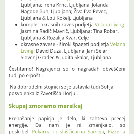
Ljubljana; Irena Krnc, Ljubljana; Jolanda
Nagode Buh, Ljubljana; Živa Eva Pevec,
Ljubljana & Loti Kokelj, Ljubljana
komplet okrasnih zaves podjetja
Velana Living
:
Jasmina Radič Mavrič, Ljubljana; Tina Robar,
Ljubljana & Rozalija Kvar, Celje
okrasne zavese - široki špageti podjetja
Velana
Living
: David Đuza, Ljubljana; Jani Selar,
Slovenj Gradec & Judita Skalar, Ljubljana
Čestitamo! Nagrajenci so o nagradah obveščeni
tudi po e-pošti.
Na dobrodelni stojnici se je ustavila tudi Sofija,
posvojenka iz Zavetišča Horjul.
Skupaj zmoremo marsikaj
Prenašanje papirja je delo, ki zahteva precej
energije. Da nam je ni zmanjkalo, so
poskrbeli
Pekarna in slaščičarna Sameja
,
Pizzeria