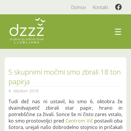
Domov
Kontakt
☰
S skupnimi močmi smo zbrali 18 ton
papirja
8. oktober 2018
Tudi dež nas ni ustavil, ko smo 6. oktobra že
dvaindvajsetič zbirali star papir, hrano in
potrebščine za živali. Sonce še ni čisto zares vstalo,
ko smo prostovoljci pred
Centrom Vič
postavili oba
šotora, urejali našo dobrodelno stojnico in pričakali