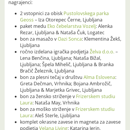
nagrajenci:
2 vstopnici za obisk
Pustolovskega parka
Geoss
– Iza Otorepec Černe, Ljubljana
paket medu
Eko čebelarstva Vozelj
: Alenka
Rezar, Ljubljana & Nataša Čuk, Logatec
bon za masažo v
Oazi Sonca
: Klementina Žekš,
Ljubljana
ročno izdelana igračka podjetja
Želva d.o.o.
–
Lena Benčina, Ljubljana; Nataša Bižal,
Ljubljana; Špela Mihelič, Ljubljana & Branka
Bračič Železnik, Ljubljana
bon za plesni tečaj v društvu
Alma Eslovena
:
Greta Dečman, Vrhnika; Bojana Ambrožič,
Ljubljana & Marjetka Grivec, Ljubljana
bon za žensko striženje v
Frizerskem studiu
Laura
: Nataša May, Vrhnika
bon za moško striženje v
Frizerskem studiu
Laura
: Aleš Sterle, Ljubljana
komplet okrasne zavese in magneta za zavese
podjetja
Velana Living
: Katarina Jerin,