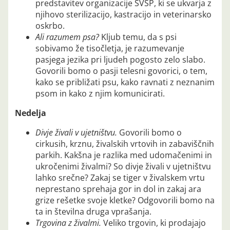
predstavitev organizacije SVSP, ki se ukvarja z
njihovo sterilizacijo, kastracijo in veterinarsko
oskrbo.
Ali razumem psa?
Kljub temu, da s psi
sobivamo že tisočletja, je razumevanje
pasjega jezika pri ljudeh pogosto zelo slabo.
Govorili bomo o pasji telesni govorici, o tem,
kako se približati psu, kako ravnati z neznanim
psom in kako z njim komunicirati.
Nedelja
Divje živali v ujetništvu.
Govorili bomo o
cirkusih, krznu, živalskih vrtovih in zabaviščnih
parkih. Kakšna je razlika med udomačenimi in
ukročenimi živalmi? So divje živali v ujetništvu
lahko srečne? Zakaj se tiger v živalskem vrtu
neprestano sprehaja gor in dol in zakaj ara
grize rešetke svoje kletke? Odgovorili bomo na
ta in številna druga vprašanja.
Trgovina z živalmi.
Veliko trgovin, ki prodajajo