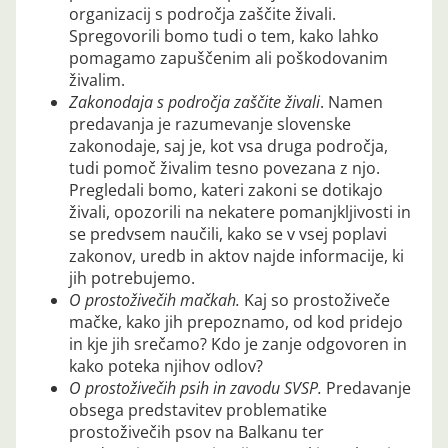
organizacij s področja zaščite živali.
Spregovorili bomo tudi o tem, kako lahko
pomagamo zapuščenim ali poškodovanim
živalim.
Zakonodaja s področja zaščite živali
. Namen
predavanja je razumevanje slovenske
zakonodaje, saj je, kot vsa druga področja,
tudi pomoč živalim tesno povezana z njo.
Pregledali bomo, kateri zakoni se dotikajo
živali, opozorili na nekatere pomanjkljivosti in
se predvsem naučili, kako se v vsej poplavi
zakonov, uredb in aktov najde informacije, ki
jih potrebujemo.
O prostoživečih mačkah.
Kaj so prostoživeče
mačke, kako jih prepoznamo, od kod pridejo
in kje jih srečamo? Kdo je zanje odgovoren in
kako poteka njihov odlov?
O prostoživečih psih in zavodu SVSP.
Predavanje
obsega predstavitev problematike
prostoživečih psov na Balkanu ter