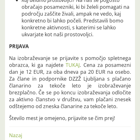
Kaj delamo prostovoljci?
Na nas se pogosto
obračajo posamezniki, ki bi želeli pomagati na
področju zaščite živali, ampak ne vedo, kaj
konkretno bi lahko počeli. Predstavili bomo
konkretne aktivnosti, s katerimi se lahko
ukvarjate kot naši prostovoljci.
PRIJAVA
Na izobraževanje se prijavite s pomočjo spletnega
obrazca, ki ga najdete
TUKAJ
. Cena za posamezni
dan je 12 EUR, za oba dneva pa 20 EUR na osebo.
Za člane in podpornike DZZŽ Ljubljana s plačano
članarino za tekoče leto je izobraževanje
brezplačno. Če se po koncu izobraževanja odločite
za aktivno članstvo v društvu, vam plačani znesek
odštejemo od zneska članarine za tekoče leto.
Število mest je omejeno, prijavite se čim prej!
Nazaj