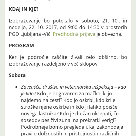
KDAJ IN KJE?
Izobraževanje bo potekalo v soboto, 21. 10., in
nedeljo, 22. 10. 2017, od 9:00 do 14:30 v prostorih
PGD Ljubljana -Vič.
Predhodna prijava
je obvezna.
PROGRAM
Ker je področje zaščite živali zelo obširno, bo
izobraževanje razdeljeno v več sklopov:
Sobota
Zavetišče, društvo in veterinarska inšpekcija – kdo
je kdo?
Kdo je odgovoren za mačko, ki jo
najdemo na cesti? Kdo jo oskrbi, kdo krije
stroške njene oskrbe in kdo ji lahko poišče
novega lastnika? Kdo je dolžan ukrepati, če
sosedov pes živi zunaj na prekratki verigi?
Podrobneje bomo pregledali, kaj zakonodaja
pravi o dolžnostih in pristojnostih različnih