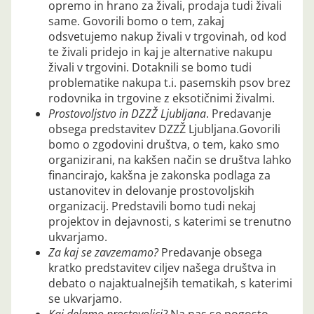
opremo in hrano za živali, prodaja tudi živali
same. Govorili bomo o tem, zakaj
odsvetujemo nakup živali v trgovinah, od kod
te živali pridejo in kaj je alternative nakupu
živali v trgovini. Dotaknili se bomo tudi
problematike nakupa t.i. pasemskih psov brez
rodovnika in trgovine z eksotičnimi živalmi.
Prostovoljstvo in DZZŽ Ljubljana
. Predavanje
obsega predstavitev DZZŽ Ljubljana.Govorili
bomo o zgodovini društva, o tem, kako smo
organizirani, na kakšen način se društva lahko
financirajo, kakšna je zakonska podlaga za
ustanovitev in delovanje prostovoljskih
organizacij. Predstavili bomo tudi nekaj
projektov in dejavnosti, s katerimi se trenutno
ukvarjamo.
Za kaj se zavzemamo?
Predavanje obsega
kratko predstavitev ciljev našega društva in
debato o najaktualnejših tematikah, s katerimi
se ukvarjamo.