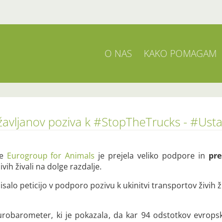
O NAS
KAKO POMAGAM
ržavljanov poziva k #StopTheTrucks - #Ust
je
Eurogroup for Animals
je prejela veliko podpore in
pre
vih živali na dolge razdalje.
alo peticijo v podporo pozivu k ukinitvi transportov živih živ
urobarometer, ki je pokazala, da kar 94 odstotkov evropsk