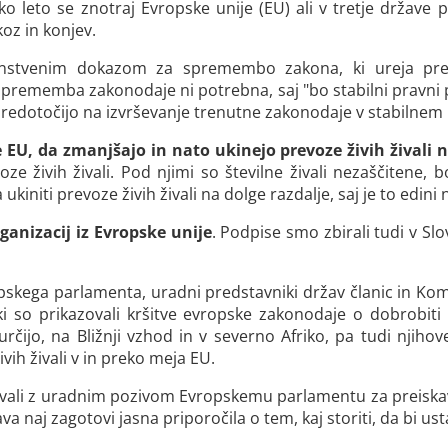
o leto se znotraj Evropske unije (EU) ali v tretje države p
koz in konjev.
nstvenim dokazom za spremembo zakona, ki ureja prevoz
prememba zakonodaje ni potrebna, saj "bo stabilni pravn
sredotočijo na izvrševanje trenutne zakonodaje v stabilnem
 EU, da zmanjšajo in nato ukinejo prevoze živih živali n
oze živih živali. Pod njimi so številne živali nezaščitene, 
initi prevoze živih živali na dolge razdalje, saj je to edini n
ganizacij iz Evropske unije
. Podpise smo zbirali tudi v Slo
pskega parlamenta, uradni predstavniki držav članic in Komis
ki so prikazovali kršitve evropske zakonodaje o dobrobit
určijo, na Bližnji vzhod in v severno Afriko, pa tudi njih
ih živali v in preko meja EU.
zvali z uradnim pozivom Evropskemu parlamentu za preisk
 naj zagotovi jasna priporočila o tem, kaj storiti, da bi ust