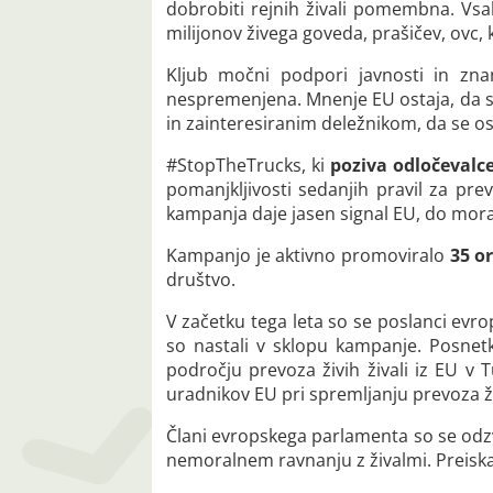
dobrobiti rejnih živali pomembna. Vsak
milijonov živega goveda, prašičev, ovc, 
Kljub močni podpori javnosti in zna
nespremenjena. Mnenje EU ostaja, da s
in zainteresiranim deležnikom, da se o
#StopTheTrucks, ki
poziva odločevalce
pomanjkljivosti sedanjih pravil za prev
kampanja daje jasen signal EU, do mora uk
Kampanjo je aktivno promoviralo
35 or
društvo.
V začetku tega leta so se poslanci evro
so nastali v sklopu kampanje. Posnet
področju prevoza živih živali iz EU v T
uradnikov EU pri spremljanju prevoza živ
Člani evropskega parlamenta so se od
nemoralnem ravnanju z živalmi. Preiskava