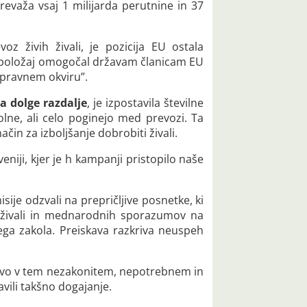
revaža vsaj 1 milijarda perutnine in 37
 živih živali, je pozicija EU ostala
i položaj omogočal državam članicam EU
 pravnem okviru”.
a dolge razdalje
, je izpostavila številne
bolne, ali celo poginejo med prevozi. Ta
ačin za izboljšanje dobrobiti živali.
veniji, kjer je h kampanji pristopilo naše
ije odzvali na prepričljive posnetke, ki
i živali in mednarodnih sporazumov na
ovega zakola. Preiskava razkriva neuspeh
avo v tem nezakonitem, nepotrebnem in
avili takšno dogajanje.