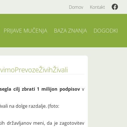
Domov
Kontakt
PRIJAVE MUČENJA
BAZA ZNANJA
DOGODKI
avimoPrevozeŽivihŽivali
segla cilj zbrati 1 milijon podpisov
v
ali na dolge razdalje. (foto:
ih državljanov meni, da je zagotovitev