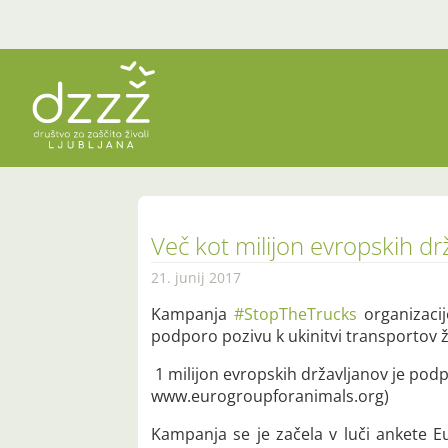
Več kot milijon evropskih d
21. junij 2017
Kampanja
#StopTheTrucks
organizaci
podporo pozivu k ukinitvi transportov ži
1 milijon evropskih državljanov je podpis
www.eurogroupforanimals.org)
Kampanja se je začela v luči ankete E